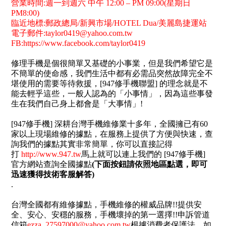
營業時間:週一到週六 中午 12:00 – PM 09:00(星期日
PM8:00)
臨近地標:郵政總局/新興市場/HOTEL Dua/美麗島捷運站
電子郵件:
taylor0419@yahoo.com.tw
FB:https://www.facebook.com/taylor0419
修理手機是個很簡單又基礎的小事業，但是我們希望它是
不簡單的使命感，我們生活中都有必需品突然故障完全不
堪使用的需要等待救援，[947修手機聯盟] 的理念就是不
能去輕乎這些，一般人認為的「小事情」，因為這些事發
生在我們自己身上都會是「大事情」!
[947修手機] 深耕台灣手機維修業十多年，全國擁已有60
家以上現場維修的據點，在服務上提供了方便與快速，查
詢我們的據點其實非常簡單，你可以直接記得
打
http://www.947.tw
馬上就可以連上我們的 [947修手機]
官方網站查詢全國據點
(
下面按鈕請依照地區點選，即可
迅速獲得技術客服解答)
.
台灣全國都有維修據點，手機維修的權威品牌!!提供安
全、安心、安穩的服務，手機壞掉的第一選擇!!申訴管道
信箱
ezza_27597000@yahoo.com.tw
根據消費者保護法，如