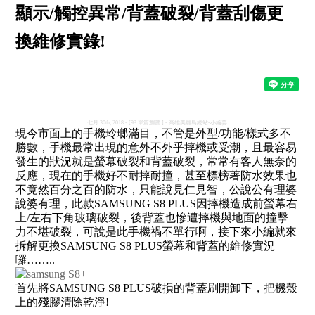
顯示/觸控異常/背蓋破裂/背蓋刮傷更
換維修實錄!
七月 30th, 2018 - [93 單篇瀏覽 ] - 高雄美麗島總站-小編姜
現今市面上的手機玲瑯滿目，不管是外型/功能/樣式多不
勝數，手機最常出現的意外不外乎摔機或受潮，且最容易
發生的狀況就是螢幕破裂和背蓋破裂，常常有客人無奈的
反應，現在的手機好不耐摔耐撞，甚至標榜著防水效果也
不竟然百分之百的防水，只能說見仁見智，公說公有理婆
說婆有理，此款SAMSUNG S8 PLUS因摔機造成前螢幕右
上/左右下角玻璃破裂，後背蓋也慘遭摔機與地面的撞擊
力不堪破裂，可說是此手機禍不單行啊，接下來小編就來
拆解更換SAMSUNG S8 PLUS螢幕和背蓋的維修實況
囉……..
首先將SAMSUNG S8 PLUS破損的背蓋刷開卸下，把機殼
上的殘膠清除乾淨!