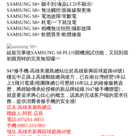
SAMSUNG S8+ 聽不到/液晶LCD不顯示/
SAMSUNG S8+ 無法觸控/面板破裂更換
SAMSUNG S8+ 電池故障/常斷電
SAMSUNG S8+ 耗電/一下就沒電
SAMSUNG S8+ 相機無法拍照/攝影故障
SAMSUNG S8+ 軟體異常/軟體修復
組裝完畢後SAMSUNG S8 PLUS開機測試功能，又回到當
初購買時的完美無瑕囉^^
947修手機-高雄美麗島總站位於高雄新興區球庭路68號1
樓近中正路上高雄郵政總局後方，已在南台灣經營5年以
上![飛川電通]母團隊總公司歷經16年以上的維修服務資
歷，將經驗傳承給授權的新品牌組織 [947修手機聯盟]，
就是要追求將心比心的概念，認真的完成客戶端的需求任
務，提供消費者修手機的安全感!
店名:高雄美麗島總店
聯絡人:阿哲 店長
電話:(07)261-8855
手機:0987-333-983
地址:高雄市新興區球庭路68號