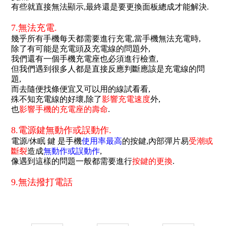
有些就直接無法顯示,最終還是要更換面板總成才能解決.
.
7.無法充電.
幾乎所有手機每天都需要進行充電,當手機無法充電時,
除了有可能是充電頭及充電線的問題外,
我們還有一個手機充電座也必須進行檢查,
但我們遇到很多人都是直接反應判斷應該是充電線的問
題,
而去隨便找條便宜又可以用的線試看看,
殊不知充電線的好壞,除了
影響充電速度
外,
也
影響手機的充電座的壽命
.
.
8.電源鍵無動作或誤動作.
電源/休眠 鍵 是手機
使用率最高
的按鍵,內部彈片易
受潮或
斷裂
造成
無動作或誤動作
,
像遇到這樣的問題一般都需要進行
按鍵的更換
.
.
9.無法撥打電話