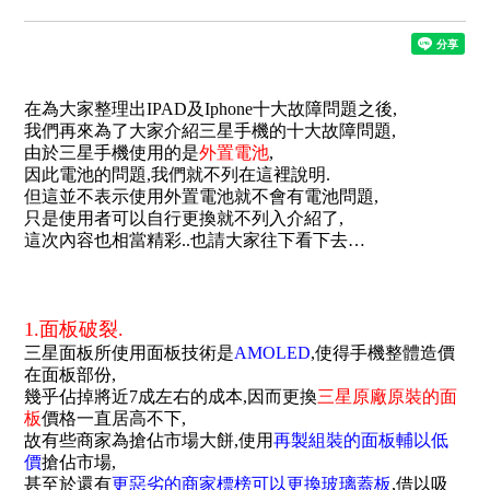
在為大家整理出IPAD及Iphone十大故障問題之後,
我們再來為了大家介紹三星手機的十大故障問題,
由於三星手機使用的是
外置電池
,
因此電池的問題,我們就不列在這裡說明.
但這並不表示使用外置電池就不會有電池問題,
只是使用者可以自行更換就不列入介紹了,
這次內容也相當精彩..也請大家往下看下去…
..
.
.
1.面板破裂.
三星面板所使用面板技術是
AMOLED
,使得手機整體造價
在面板部份,
幾乎佔掉將近7成左右的成本,因而更換
三星原廠原裝的面
板
價格一直居高不下,
故有些商家為搶佔市場大餅,使用
再製組裝的面板輔以低
價
搶佔市場,
甚至於還有
更
惡
劣的商家標榜可以更換玻璃蓋板
,借以吸