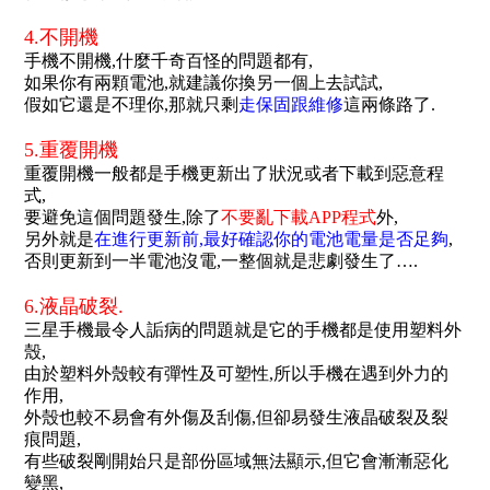
.
4.不開機
手機不開機,什麼千奇百怪的問題都有,
如果你有兩顆電池,就建議你換另一個上去試試,
假如它還是不理你,那就只剩
走保固跟維修
這兩條路了.
.
5.重覆開機
重覆開機一般都是手機更新出了狀況或者下載到惡意程
式,
要避免這個問題發生,除了
不要亂下載APP程式
外,
另外就是
在
進行更新前,最好確認你的電池電量是否足夠
,
否則更新到一半電池沒電,一整個就是悲劇發生了….
.
6.液晶破裂.
三星手機最令人詬病的問題就是它的手機都是使用塑料外
殼,
由於塑料外殼較有彈性及可塑性,所以手機在遇到外力的
作用,
外殼也較不易會有外傷及刮傷,但卻易發生液晶破裂及裂
痕問題,
有些破裂剛開始只是部份區域無法顯示,但它會漸漸惡化
變黑,