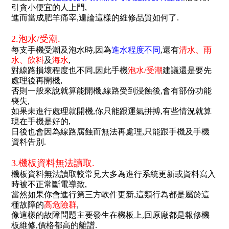
引貪小便宜的人上門,
進而當成肥羊痛宰,遑論這樣的維修品質如何了.
.
2.泡水/受潮.
每支手機受潮及泡水時,因為
進水程度不同
,還有
清水、雨
水、飲料
及
海水
,
對線路損壞程度也不同,因此手機
泡水/受潮
建議還是要先
處理後再開機,
否則一般來說就算能開機,線路受到浸蝕後,會有部份功能
喪失,
如果未進行處理就開機,你只能跟運氣拼搏,有些情況就算
現在手機是好的,
日後也會因為線路腐蝕而無法再處理,只能跟手機及手機
資料告別.
.
3.機板資料無法讀取.
機板資料無法讀取較常見大多為進行系統更新或資料寫入
時被不正常斷電導致,
當然如果你會進行第三方軟件更新,這類行為都是屬於這
種故障的
高危險群
,
像這樣的故障問題主要發生在機板上,回原廠都是報修機
板維修,價格都高的離譜.