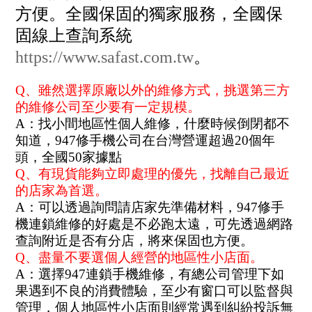
方便。全國保固的獨家服務，全國保
固線上查詢系統
https://www.safast.com.tw
。
Q、雖然選擇原廠以外的維修方式，挑選第三方
的維修公司至少要有一定規模。
A：找小間地區性個人維修，什麼時候倒閉都不
知道，947修手機公司在台灣營運超過20個年
頭，全國50家據點
Q、有現貨能夠立即處理的優先，找離自己最近
的店家為首選。
A：可以透過詢問請店家先準備材料，947修手
機連鎖維修的好處是不必跑太遠，可先透過網路
查詢附近是否有分店，將來保固也方便。
Q、盡量不要選個人經營的地區性小店面。
A：選擇947連鎖手機維修，有總公司管理下如
果遇到不良的消費體驗，至少有窗口可以監督與
管理，個人地區性小店面則經常遇到糾紛投訴無