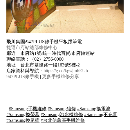
飛川集團/947PLUS修手機平板跟筆電
捷運市府站總部維修中心
鄰近：市府站1號/統一時代百貨/市府轉運站
聯絡電話：（02）2756-0000
地址：台北市基隆路一段163號9樓-2
店家資料與導航：
https://g.co/kgs/jmbEUh
947PLUS修手機
|
更多手機維修分享
#
Samsung手機維修
#Samsung維修
#Samsung換電池
#Samsung換螢幕
#Samsung泡水機維修
#Samsung不充電
#Samsung換尾插
#台北信義區手機維修