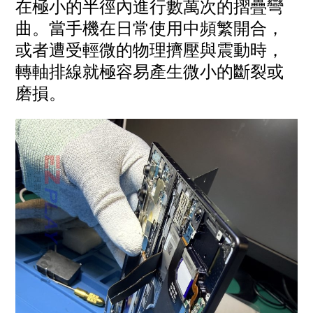
在極小的半徑內進行數萬次的摺疊彎
曲。當手機在日常使用中頻繁開合，
或者遭受輕微的物理擠壓與震動時，
轉軸排線就極容易產生微小的斷裂或
磨損。