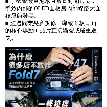
■ 手機曾嚴重泡水且放置時間過長，
導致內部的OLED面板層內部線路大面
積腐蝕發黑。
■ 經過同業惡意拆修，導致面板背面
的核心驅動IC晶片直接斷裂或嚴重遺
失。