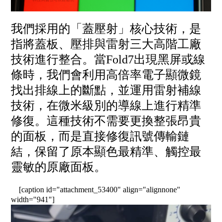
我們採用的「蓋壓射」核心技術，是
指將蓋板、壓排與雷射三大高階工廠
技術進行整合。當Fold7出現黑屏或線
條時，我們會利用高倍率電子顯微鏡
找出排線上的斷點，並運用雷射補線
技術，在微米級別的導線上進行精準
修復。這種技術不需要更換整張昂貴
的面板，而是直接修復訊號傳輸鏈
結，保留了原本顯色最精準、觸控最
靈敏的原廠面板。
[caption id="attachment_53400" align="alignnone"
width="941"]