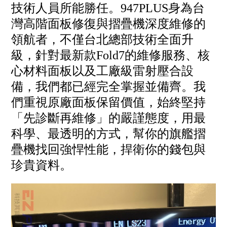
技術人員所能勝任。947PLUS身為台
灣高階面板修復與摺疊機深度維修的
領航者，不僅台北總部技術全面升
級，針對最新款Fold7的維修服務、核
心材料面板以及工廠級雷射壓合設
備，我們都已經完全掌握並備齊。我
們重視原廠面板保留價值，始終堅持
「先診斷再維修」的嚴謹態度，用最
科學、最透明的方式，幫你的旗艦摺
疊機找回強悍性能，捍衛你的錢包與
珍貴資料。