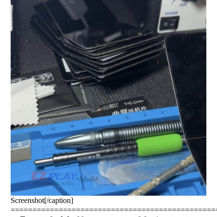
Screenshot[/caption]
===============================================