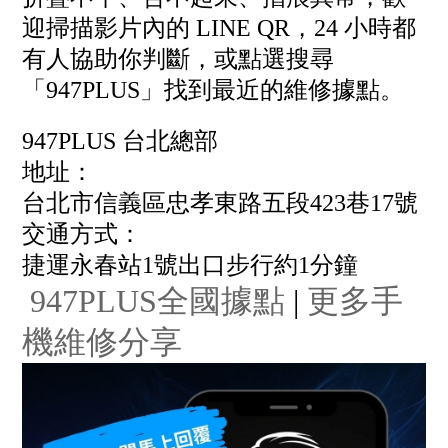
迎掃描影片內的 LINE QR，24 小時都
有人協助你判斷，或點選搜尋
「947PLUS」找到最近的維修據點。
947PLUS 台北總部
地址：
台北市信義區忠孝東路五段423巷17號
交通方式：
捷運永春站1號出口步行約1分鐘
947PLUS全國據點
|
更多手
機維修分享