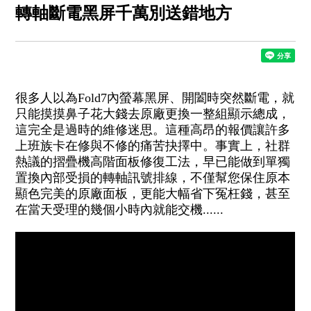
轉軸斷電黑屏千萬別送錯地方
很多人以為Fold7內螢幕黑屏、開闔時突然斷電，就
只能摸摸鼻子花大錢去原廠更換一整組顯示總成，
這完全是過時的維修迷思。這種高昂的報價讓許多
上班族卡在修與不修的痛苦抉擇中。事實上，社群
熱議的摺疊機高階面板修復工法，早已能做到單獨
置換內部受損的轉軸訊號排線，不僅幫您保住原本
顯色完美的原廠面板，更能大幅省下冤枉錢，甚至
在當天受理的幾個小時內就能交機......