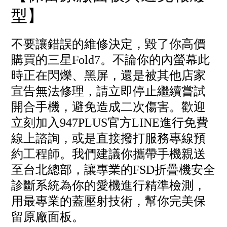
型】
不要讓錯誤的維修決定，毀了你高價
購買的三星Fold7。不論你的內螢幕此
時正在閃爍、黑屏，還是被其他店家
宣告無法修理，請立即停止繼續嘗試
開合手機，避免造成二次傷害。歡迎
立刻加入947PLUS官方LINE進行免費
線上諮詢，或是直接撥打服務專線預
約工程師。我們建議你攜帶手機親送
至台北總部，讓專業的FSD折疊機安全
診斷系統為你的愛機進行精準檢測，
用最專業的蓋壓射技術，幫你完美保
留原廠面板。