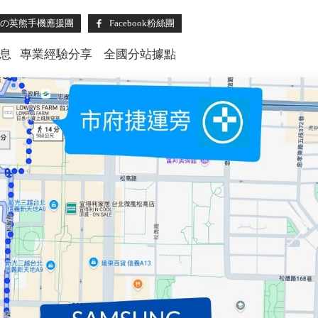
機の英熊手機應援團
Facebook粉絲團
息
專業經驗分享
全國分站據點