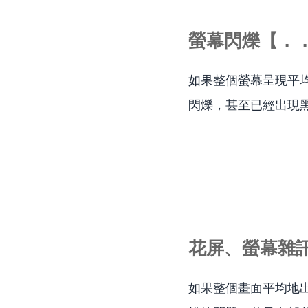
螢幕閃爍【．
如果整個螢幕呈現平
閃爍，甚至已經出現
花屏、
螢幕雜
如果整個畫面平均地