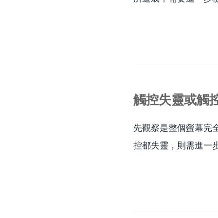
觸控失靈或觸
先觀察是整個螢幕完
控都失靈，則需進一