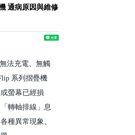
開機 通病原因與維修
、無法充電、無觸
lip 系列摺疊機
板或螢幕已經損
的「轉軸排線」息
的各種異常現象、