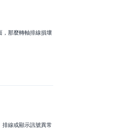
面，那麼轉軸排線損壞
、排線或顯示訊號異常