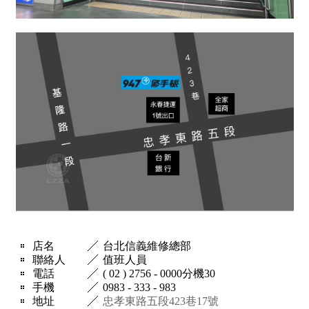
店名
台北信義維修總部
聯絡人
值班人員
電話
( 02 ) 2756 - 0000分機30
手機
0983 - 333 - 983
地址
忠孝東路五段423巷17號