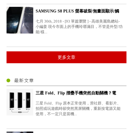
SAMSUNG S8 PLUS 螢幕破裂/無畫面顯示/觸
控異常/背蓋...
七月 30th, 2018 - [93 單篇瀏覽 ] - 高雄美麗島總站-
小編姜 現今市面上的手機玲瑯滿目，不管是外型/功
能/樣...
更多文章
三星 Fold、Flip 摺疊手機突然自動關機？電
池、供電...
三星 Fold、Flip 原本正常使用，滑社群、看影片、
拍照或玩遊戲時卻突然黑屏關機，重新按電源又能
使用，不一定只是當機...