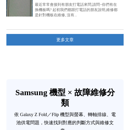
能換機...
最近常常會接到有朋友打電話來問,請問~你們有在
換機板嗎? 起初我們都跟打電話的朋友說明,維修都
是針對機板在維修, 沒有...
更多文章
Samsung 機型 × 故障維修分
類
依 Galaxy Z Fold／Flip 機型與螢幕、轉軸排線、電
池供電問題，快速找到對應的判斷方式與維修文