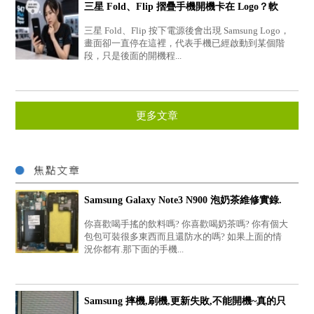
三星 Fold、Flip 摺疊手機開機卡在 Logo？軟
體、硬體...
三星 Fold、Flip 按下電源後會出現 Samsung Logo，
畫面卻一直停在這裡，代表手機已經啟動到某個階
段，只是後面的開機程...
更多文章
Samsung Galaxy Note3 N900 泡奶茶維修實錄.
你喜歡喝手搖的飲料嗎? 你喜歡喝奶茶嗎? 你有個大
包包可裝很多東西而且還防水的嗎? 如果上面的情
況你都有.那下面的手機...
Samsung 摔機,刷機,更新失敗,不能開機~真的只