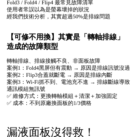
Fold3 / Fold4 / Flip4 最常見故障清單
使用者常誤以為是螢幕壞掉的狀況
經我們技術分析，其實超過50%是排線問題
【可修不用換】其實是「轉軸排線」
造成的故障類型
轉軸排線、排線接觸不良、非面板故障
案例1：Fold4黑屏但有震動 → 原因是排線訊號沒過
案例2：Flip3合蓋就斷電 → 原因是排線內斷
案例3：Wi-Fi抓不到、電池充不進 → 排線斷線導致
通訊模組無訊號
✅ 維修方式：更換轉軸模組＋清潔＋加強固定
✅ 成本：不到原廠換面板的1/3價格
漏液面板沒得救！