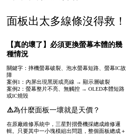
面板出太多線條沒得救！
【真的壞了】必須更換螢幕本體的幾
種情況
關鍵字：摔機螢幕破裂、泡水螢幕短路、螢幕IC故
障
案例1：內屏出現黑斑或亮線 → 顯示層破裂
案例2：螢幕整片不亮、無觸控 → OLED本體短路
或IC燒毀
⚠️
為什麼面板一壞就是天價？
在原廠維修系統中，三星對摺疊機採總成維修邏
輯。只要其中一小塊模組出問題，整個面板總成＋