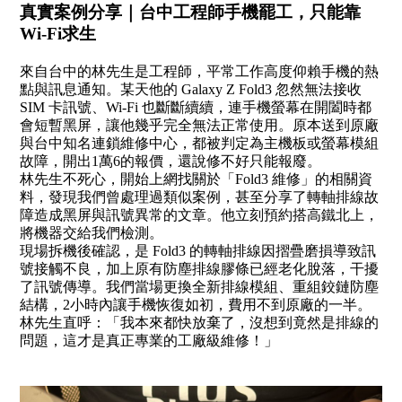
真實案例分享｜台中工程師手機罷工，只能靠
Wi-Fi求生
來自台中的林先生是工程師，平常工作高度仰賴手機的熱
點與訊息通知。某天他的 Galaxy Z Fold3 忽然無法接收
SIM 卡訊號、Wi-Fi 也斷斷續續，連手機螢幕在開闔時都
會短暫黑屏，讓他幾乎完全無法正常使用。原本送到原廠
與台中知名連鎖維修中心，都被判定為主機板或螢幕模組
故障，開出1萬6的報價，還說修不好只能報廢。
林先生不死心，開始上網找關於「Fold3 維修」的相關資
料，發現我們曾處理過類似案例，甚至分享了轉軸排線故
障造成黑屏與訊號異常的文章。他立刻預約搭高鐵北上，
將機器交給我們檢測。
現場拆機後確認，是 Fold3 的轉軸排線因摺疊磨損導致訊
號接觸不良，加上原有防塵排線膠條已經老化脫落，干擾
了訊號傳導。我們當場更換全新排線模組、重組鉸鏈防塵
結構，2小時內讓手機恢復如初，費用不到原廠的一半。
林先生直呼：「我本來都快放棄了，沒想到竟然是排線的
問題，這才是真正專業的工廠級維修！」