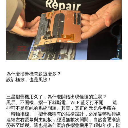
為什麼摺疊機問題這麼多？
設計極致，也是風險！
三星摺疊機用久了，為什麼開始出現怪怪的症狀？
黑屏、不開機、摺一下就斷電、Wi-Fi藍牙打不開——這
些可不是單純的系統問題。其實，真正的元兇多半藏在
「轉軸排線」！摺疊機獨有的結構設計，必須靠轉軸排線
連結左右螢幕與主副板，經過無數次開闔，自然會逐漸疲
勞甚至斷裂。這也是為什麼許多摺疊機用了1到2年後，陸