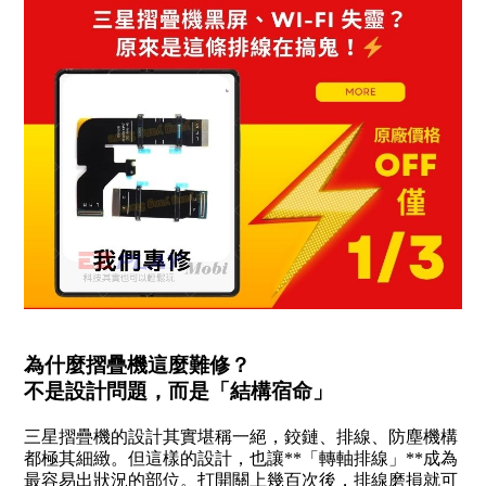
為什麼摺疊機這麼難修？
不是設計問題，而是「結構宿命」
三星摺疊機的設計其實堪稱一絕，鉸鏈、排線、防塵機構
都極其細緻。但這樣的設計，也讓**「轉軸排線」**成為
最容易出狀況的部位。打開關上幾百次後，排線磨損就可