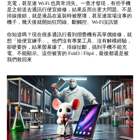
充電，甚至連 Wi-Fi 也異常消失。一查才發現，有些手機
是之前送去通訊行便宜維修，結果反而出更大問題。不是
排線接錯，就是液晶在返裝時被壓壞，甚至連當場沒事的
機子，幾天後就開始狂閃線、斷觸控、Wi-Fi沒訊號
你知道嗎？現在很多通訊行看到摺疊機有高單價維修，就
想「撿便宜練手」。他們沒有專業工具、沒有解構經驗，
卻硬要拆，結果螢幕爆了、排線扯斷，搞到手機不能充
電、不能顯示。這些被害的 Fold3 / Flip4，最後都還是被
我們救回來