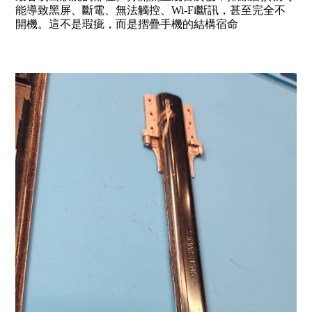
能導致黑屏、斷電、無法觸控、Wi-Fi斷訊，甚至完全不
開機。這不是瑕疵，而是摺疊手機的結構宿命